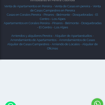
Inmobiliarias en
Pereira
Colombia
Venta de Apartamentos en Pereira
-
Venta de Casas en pereira
-
Venta
de Casas Campestres en Pereira
Casas en Corales Pereira
-
Pinares
-
Belmonte
-
Dosquebradas
-
El
Centro
-
Los Alpes
Apartamentos en Corales Pereira
-
Pinares
-
Belmonte
-
Dosquebradas
-
El Centro
-
Los Alpes
Arriendos y alquileres Pereira
-
Alquiler de Apartaestudios
-
Arrendamiento de Apartamentos
-
Arrendamientos de Casas
Alquiler de Casas Campestres
-
Arriendo de Locales
-
Alquiler de
Oficinas