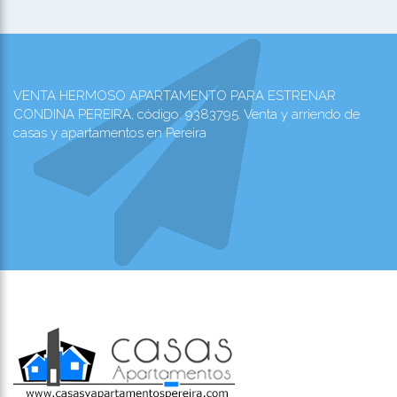
VENTA HERMOSO APARTAMENTO PARA ESTRENAR
CONDINA PEREIRA, código: 9383795. Venta y arriendo de
casas y apartamentos en Pereira