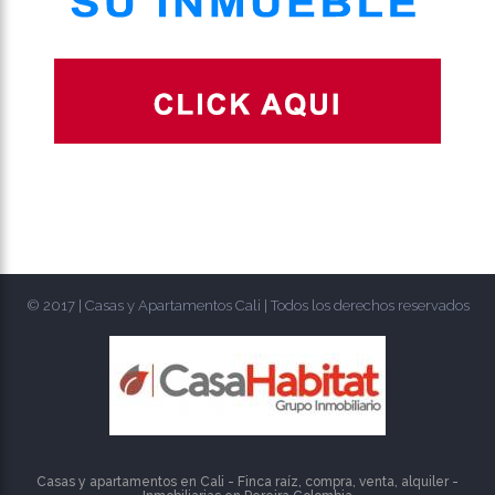
© 2017 | Casas y Apartamentos Cali | Todos los derechos reservados
Casas y apartamentos en Cali - Finca raíz, compra, venta, alquiler -