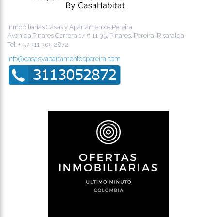
Inmobiliarias Casas y Apartamentos Pereira
Avenida Pinares Carrera 17 # 11-35, Pinares, Pereira, Risaralda
Tel:
+ 57 311 305 2872
info@casasyapartamentospereira.com