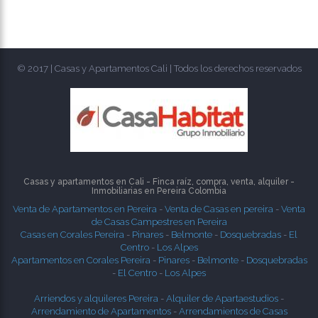
© 2017 | Casas y Apartamentos Cali | Todos los derechos reservados
Casas y apartamentos en Cali - Finca raíz, compra, venta, alquiler -
Inmobiliarias en
Pereira
Colombia
Venta de Apartamentos en Pereira
-
Venta de Casas en pereira
-
Venta
de Casas Campestres en Pereira
Casas en Corales Pereira
-
Pinares
-
Belmonte
-
Dosquebradas
-
El
Centro
-
Los Alpes
Apartamentos en Corales Pereira
-
Pinares
-
Belmonte
-
Dosquebradas
-
El Centro
-
Los Alpes
Arriendos y alquileres Pereira
-
Alquiler de Apartaestudios
-
Arrendamiento de Apartamentos
-
Arrendamientos de Casas