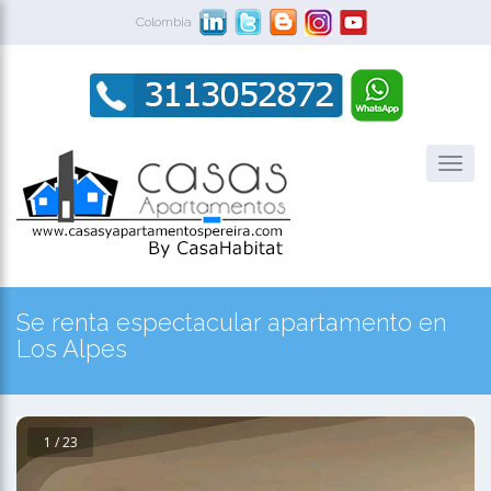
Colombia
Se renta espectacular apartamento en
Los Alpes
1 / 23