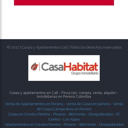
© 2017 | Casas y Apartamentos Cali | Todos los derechos reservados
Casas y apartamentos en Cali - Finca raíz, compra, venta, alquiler -
Inmobiliarias en
Pereira
Colombia
Venta de Apartamentos en Pereira
-
Venta de Casas en pereira
-
Venta
de Casas Campestres en Pereira
Casas en Corales Pereira
-
Pinares
-
Belmonte
-
Dosquebradas
-
El
Centro
-
Los Alpes
Apartamentos en Corales Pereira
-
Pinares
-
Belmonte
-
Dosquebradas