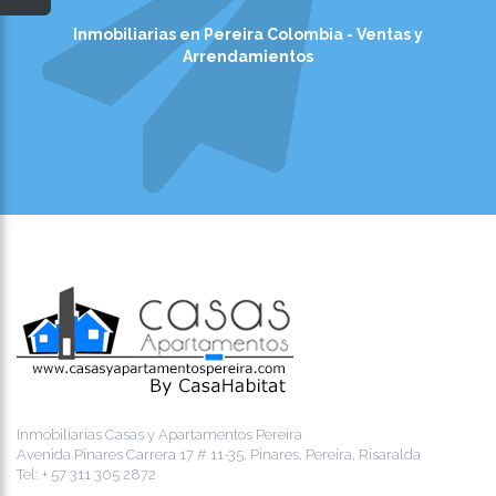
Inmobiliarias en Pereira Colombia - Ventas y
Arrendamientos
Inmobiliarias Casas y Apartamentos Pereira
Avenida Pinares Carrera 17 # 11-35, Pinares, Pereira, Risaralda
Tel:
+ 57 311 305 2872