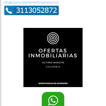
info@casasyapartamentospereira.com