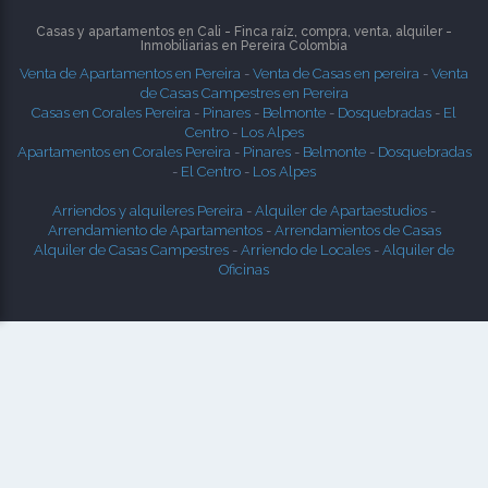
Casas y apartamentos en Cali - Finca raíz, compra, venta, alquiler -
Inmobiliarias en
Pereira
Colombia
Venta de Apartamentos en Pereira
-
Venta de Casas en pereira
-
Venta
de Casas Campestres en Pereira
Casas en Corales Pereira
-
Pinares
-
Belmonte
-
Dosquebradas
-
El
Centro
-
Los Alpes
Apartamentos en Corales Pereira
-
Pinares
-
Belmonte
-
Dosquebradas
-
El Centro
-
Los Alpes
Arriendos y alquileres Pereira
-
Alquiler de Apartaestudios
-
Arrendamiento de Apartamentos
-
Arrendamientos de Casas
Alquiler de Casas Campestres
-
Arriendo de Locales
-
Alquiler de
Oficinas