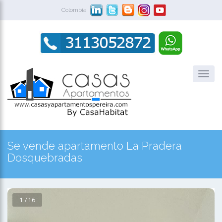
Colombia
Se vende apartamento La Pradera
Dosquebradas
1 / 16