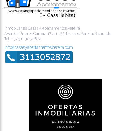
Inmobiliarias Casas y Apartamentos Pereira
Avenida Pinares Carrera 17 # 11-35, Pinares, Pereira, Risaralda
Tel:
+ 57 311 305 2872
info@casasyapartamentospereira.com