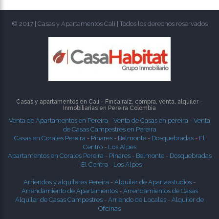
© 2017 | Casas y Apartamentos Cali | Todos los derechos reservados
Casas y apartamentos en Cali - Finca raíz, compra, venta, alquiler -
Inmobiliarias en
Pereira
Colombia
Venta de Apartamentos en Pereira
-
Venta de Casas en pereira
-
Venta
de Casas Campestres en Pereira
Casas en Corales Pereira
-
Pinares
-
Belmonte
-
Dosquebradas
-
El
Centro
-
Los Alpes
Apartamentos en Corales Pereira
-
Pinares
-
Belmonte
-
Dosquebradas
-
El Centro
-
Los Alpes
Arriendos y alquileres Pereira
-
Alquiler de Apartaestudios
-
Arrendamiento de Apartamentos
-
Arrendamientos de Casas
Alquiler de Casas Campestres
-
Arriendo de Locales
-
Alquiler de
Oficinas