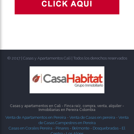
© 2017 | Casas y Apartamentos Cali | Todos los derechos reservados
Casas y apartamentos en Cali - Finca raíz, compra, venta, alquiler -
Inmobiliarias en
Pereira
Colombia
Venta de Apartamentos en Pereira
-
Venta de Casas en pereira
-
Venta
de Casas Campestres en Pereira
Casas en Corales Pereira
-
Pinares
-
Belmonte
-
Dosquebradas
-
El
Centro
-
Los Alpes