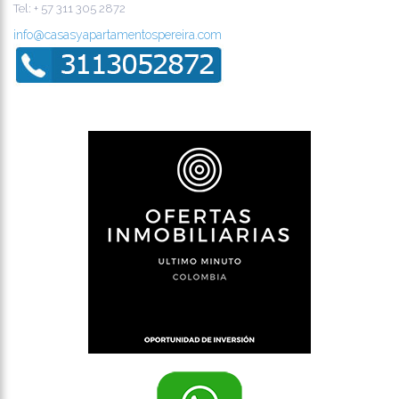
Tel:
+ 57 311 305 2872
info@casasyapartamentospereira.com