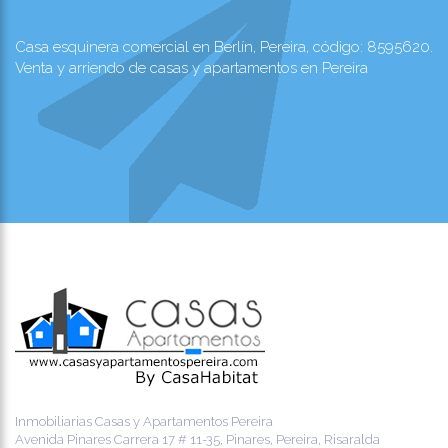
Casa esquinera comercial en Berlín, Pereira, código: 8595620.
Venta y arriendo de casas y apartamentos en Pereira
Inmobiliarias Casas y Apartamentos Pereira
Avenida Pinares Carrera 17 # 11-35, Pinares, Pereira, Risaralda