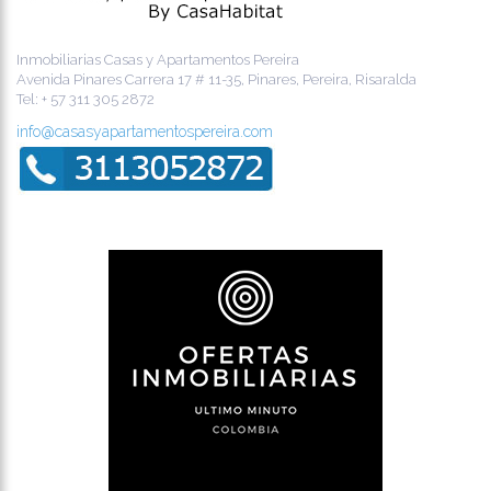
Inmobiliarias Casas y Apartamentos Pereira
Avenida Pinares Carrera 17 # 11-35, Pinares, Pereira, Risaralda
Tel:
+ 57 311 305 2872
info@casasyapartamentospereira.com