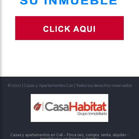
© 2017 | Casas y Apartamentos Cali | Todos los derechos reservados
Casas y apartamentos en Cali - Finca raíz, compra, venta, alquiler -