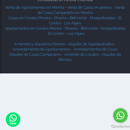
Inmobiliarias en
Pereira
Colombia
Venta de Apartamentos en Pereira
-
Venta de Casas en pereira
-
Venta
de Casas Campestres en Pereira
Casas en Corales Pereira
-
Pinares
-
Belmonte
-
Dosquebradas
-
El
Centro
-
Los Alpes
Apartamentos en Corales Pereira
-
Pinares
-
Belmonte
-
Dosquebradas
-
El Centro
-
Los Alpes
Arriendos y alquileres Pereira
-
Alquiler de Apartaestudios
-
Arrendamiento de Apartamentos
-
Arrendamientos de Casas
Alquiler de Casas Campestres
-
Arriendo de Locales
-
Alquiler de
Oficinas