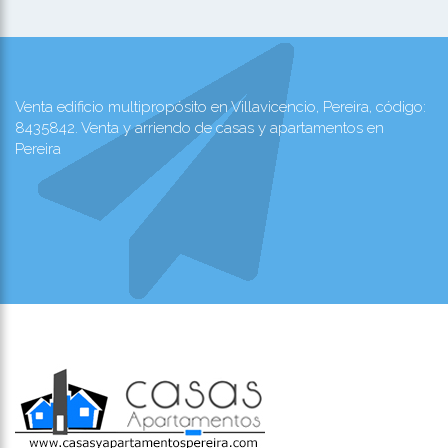
Venta edificio multipropósito en Villavicencio, Pereira, código:
8435842. Venta y arriendo de casas y apartamentos en
Pereira