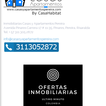
Inmobiliarias Casas y Apartamentos Pereira
Avenida Pinares Carrera 17 # 11-35, Pinares, Pereira, Risaralda
Tel:
+ 57 311 305 2872
info@casasyapartamentospereira.com