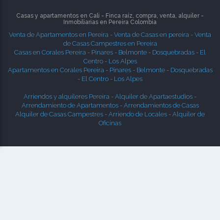
Casas y apartamentos en Cali - Finca raíz, compra, venta, alquiler -
Inmobiliarias en
Pereira
Colombia
Venta de Apartamentos en Pereira
-
Venta de Casas en pereira
-
Venta
de Casas Campestres en Pereira
Casas en Corales Pereira
-
Pinares
-
Belmonte
-
Dosquebradas
-
El
Centro
-
Los Alpes
Apartamentos en Corales Pereira
-
Pinares
-
Belmonte
-
Dosquebradas
-
El Centro
-
Los Alpes
Arriendos y alquileres Pereira
-
Alquiler de Apartaestudios
-
Arrendamiento de Apartamentos
-
Arrendamientos de Casas
Alquiler de Casas Campestres
-
Arriendo de Locales
-
Alquiler de
Oficinas