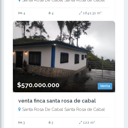
Santa Rosa De Cabal Santa Rosa de Cabal
4
4
1841.31 m²
$570.000.000
Venta
venta finca santa rosa de cabal
Santa Rosa De Cabal Santa Rosa de Cabal
3
3
122 m²