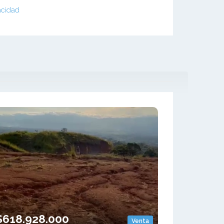
acidad
$618.928.000
Venta