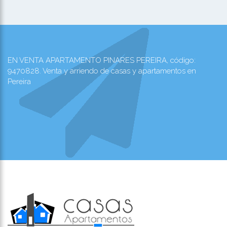
EN VENTA APARTAMENTO PINARES PEREIRA, código:
9470828. Venta y arriendo de casas y apartamentos en
Pereira