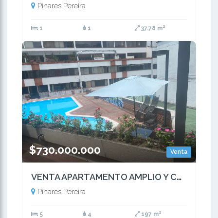
Pinares Pereira
1
1
37.78 m²
$730.000.000
Venta
VENTA APARTAMENTO AMPLIO Y CON EXCELENTE UBICACION PINARES PEREIRA
Pinares Pereira
5
4
197 m²