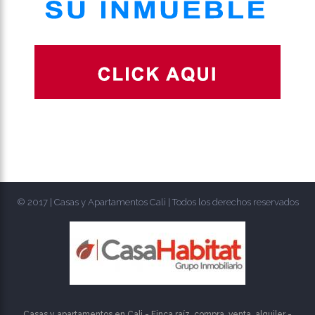
© 2017 | Casas y Apartamentos Cali | Todos los derechos reservados
Casas y apartamentos en Cali - Finca raíz, compra, venta, alquiler -