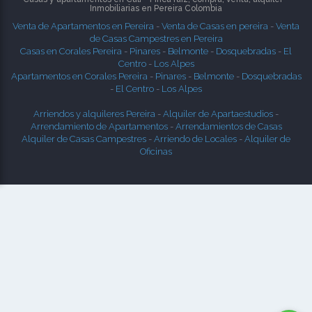
Inmobiliarias en
Pereira
Colombia
Venta de Apartamentos en Pereira
-
Venta de Casas en pereira
-
Venta
de Casas Campestres en Pereira
Casas en Corales Pereira
-
Pinares
-
Belmonte
-
Dosquebradas
-
El
Centro
-
Los Alpes
Apartamentos en Corales Pereira
-
Pinares
-
Belmonte
-
Dosquebradas
-
El Centro
-
Los Alpes
Arriendos y alquileres Pereira
-
Alquiler de Apartaestudios
-
Arrendamiento de Apartamentos
-
Arrendamientos de Casas
Alquiler de Casas Campestres
-
Arriendo de Locales
-
Alquiler de
Oficinas