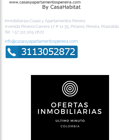
Inmobiliarias Casas y Apartamentos Pereira
Avenida Pinares Carrera 17 # 11-35, Pinares, Pereira, Risaralda
Tel:
+ 57 311 305 2872
info@casasyapartamentospereira.com