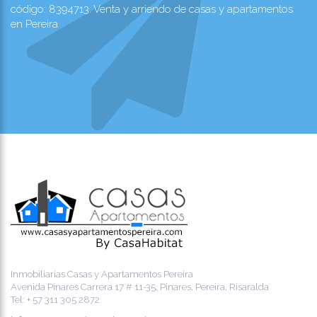
código: 8394713. Venta y arriendo de casas y apartamentos
en Pereira
Inmobiliarias Casas y Apartamentos Pereira
Avenida Pinares Carrera 17 # 11-35, Pinares, Pereira, Risaralda
Tel:
+ 57 311 305 2872