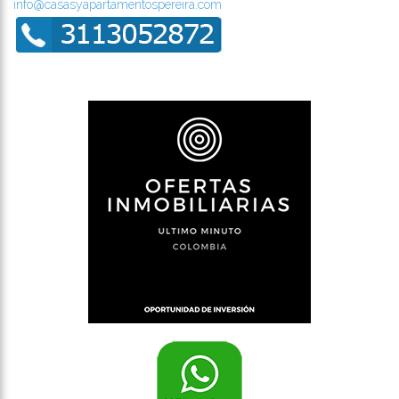
info@casasyapartamentospereira.com