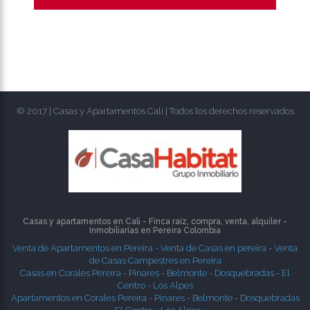
© 2017 | Casas y Apartamentos Cali | Todos los derechos reservados
Casas y apartamentos en Cali - Finca raíz, compra, venta, alquiler -
Inmobiliarias en
Pereira
Colombia
Venta de Apartamentos en Pereira
-
Venta de Casas en pereira
-
Venta
de Casas Campestres en Pereira
Casas en Corales Pereira
-
Pinares
-
Belmonte
-
Dosquebradas
-
El
Centro
-
Los Alpes
Apartamentos en Corales Pereira
-
Pinares
-
Belmonte
-
Dosquebradas