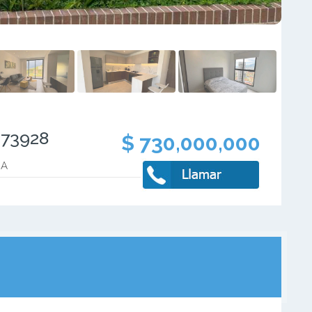
673928
$ 730,000,000
RA