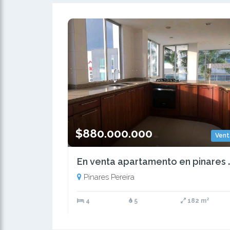
$880.000.000
Vent
En venta aparta
Pinares Pereira
4
5
182 m²