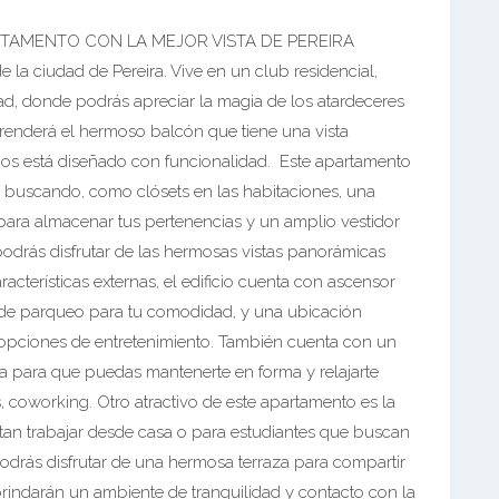
RTAMENTO CON LA MEJOR VISTA DE PEREIRA
la ciudad de Pereira. Vive en un club residencial,
ad, donde podrás apreciar la magia de los atardeceres
prenderá el hermoso balcón que tiene una vista
os está diseñado con funcionalidad. Este apartamento
s buscando, como clósets en las habitaciones, una
 para almacenar tus pertenencias y un amplio vestidor
podrás disfrutar de las hermosas vistas panorámicas
acterísticas externas, el edificio cuenta con ascensor
as de parqueo para tu comodidad, y una ubicación
s opciones de entretenimiento. También cuenta con un
na para que puedas mantenerte en forma y relajarte
, coworking. Otro atractivo de este apartamento es la
sitan trabajar desde casa o para estudiantes que buscan
odrás disfrutar de una hermosa terraza para compartir
brindarán un ambiente de tranquilidad y contacto con la