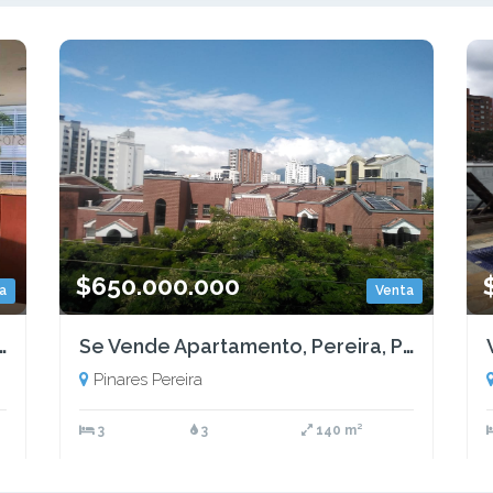
$650.000.000
a
Venta
mento en pinares Pereira
Se Vende Apartamento, Pereira, Pinares
Pinares Pereira
3
3
140 m²